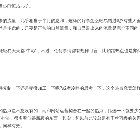
自己白忙活儿了。
的流量，几乎相当于半月的总和，这样的好事怎么轻易错过呢?有些人
然是多虑的，只要是正常的自然流量，和自己刷出来的流量是完全不同的
易天天都“中彩”，不过，任何事情都有规律可言，比如蹭热点也是亦
复制一下还是稍微加工一下呢?或者冷静的思考一下，这个热点究竟怎
热点是不愁没有的，而和网站运营契合在一起的热点，筛选一下就要少
有办法，很多看似很新颖的东西，其实，和以前比较总是有千丝万缕的关
，同样有效。