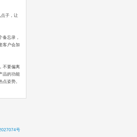
么点子，让
个备忘录，
老客户会加
，不要偏离
产品的功能
热点姿势。
2027074号